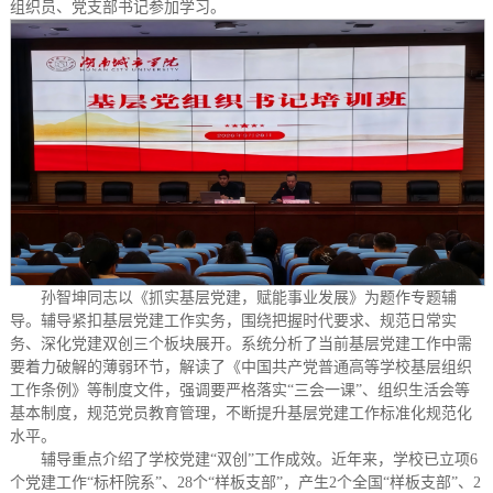
组织员、党支部书记参加学习。
孙智坤同志以《抓实基层党建，赋能事业发展》为题作专题辅
导。辅导紧扣基层党建工作实务，围绕把握时代要求、规范日常实
务、深化党建双创三个板块展开。系统分析了当前基层党建工作中需
要着力破解的薄弱环节，解读了《中国共产党普通高等学校基层组织
工作条例》等制度文件，强调要严格落实
“三会一课”、组织生活会等
基本制度，规范党员教育管理，不断提升基层党建工作标准化规范化
水平。
辅导重点介绍了学校党建
“双创”工作成效。近年来，学校已立项
6
个党建工作“标杆院系”、
28
个“样板支部”，产生
2
个全国“样板支部”、
2